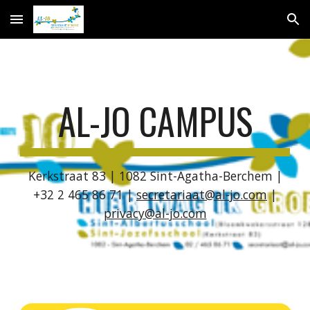
Skip to main content
Skip to navigation
AL-JO CAMPUS
Kerkstraat 83 | 1082 Sint-Agatha-Berchem |
+32 2 465 86 71 |
secretariaat@al-jo.com
|
privacy@al-jo.com