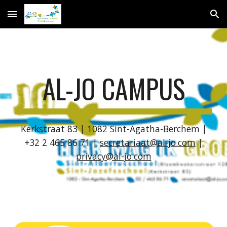
Skip to main content
Skip to navigation
AL-JO CAMPUS
Kerkstraat 83 | 1082 Sint-Agatha-Berchem |
+32 2 465 86 71 |
secretariaat@al-jo.com
|
privacy@al-jo.com